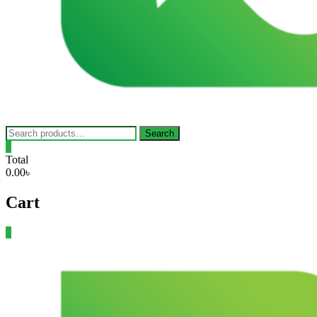
Search
Search
for:
0
Total
0.00৳
Cart
0