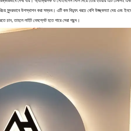
্কারভাবে দেখা যায়। অ্যাক্রিলিক ও স্টেইনলেস স্টিল দিয়ে তৈরি হওয়ায় এটি টেকসই এবং দী
পরিচয় সুন্দরভাবে উপস্থাপন করা সম্ভব। এটি কম বিদ্যুৎ খরচে বেশি উজ্জ্বলতা দেয় এব
তে চান, তাহলে লাইট নেমপ্লেট হতে পারে সেরা পছন্দ।