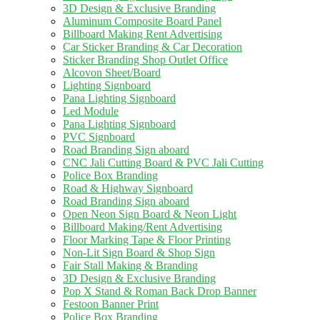
3D Design & Exclusive Branding
Aluminum Composite Board Panel
Billboard Making Rent Advertising
Car Sticker Branding & Car Decoration
Sticker Branding Shop Outlet Office
Alcovon Sheet/Board
Lighting Signboard
Pana Lighting Signboard
Led Module
Pana Lighting Signboard
PVC Signboard
Road Branding Sign aboard
CNC Jali Cutting Board & PVC Jali Cutting
Police Box Branding
Road & Highway Signboard
Road Branding Sign aboard
Open Neon Sign Board & Neon Light
Billboard Making/Rent Advertising
Floor Marking Tape & Floor Printing
Non-Lit Sign Board & Shop Sign
Fair Stall Making & Branding
3D Design & Exclusive Branding
Pop X Stand & Roman Back Drop Banner
Festoon Banner Print
Police Box Branding