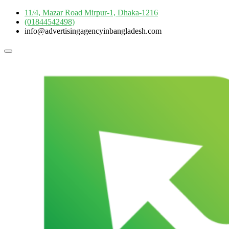
Skip
11/4, Mazar Road Mirpur-1, Dhaka-1216
to
(01844542498)
content
info@advertisingagencyinbangladesh.com
Topbar
Menu