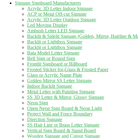
Signage Signboard Manufacturers
Acrylic 3D Letter Indoor Signage
ACP or Metal Off-cut Signage
Acrylic 3D Letter Outdoor Signage
Led Moving Display
Ambush Letter LED Signage
Backlit & Sidelit Signage (Golden, Mirror, Hairline & M
Backlit or Lightbox Signage
Backlit or Lightbox Signage
Bata Model Letter Signage
Bell Sign or Round Sign
Frontlit Signboard or Billboard
Frosted Sticker for-Glass & Frosted Paper
Glass or Acrylic Name Plate
Golden Mirror SS Letter Signage
Indoor Backlit Signage
Metal Letter with Painting Signage
SS 3D Letter & Mirror, Glossy Signage
Neon Sign
Open Neon Sign Board & Neon Light
Project Wall and Fence Boundary
Direction Signage
SS Hair Line or Brass Letter Signage
Vertical Sign Board & Stand Board
Wooden Signage and Cutout Signage