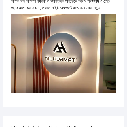
আপনি যদি আপনার ব্যবসা বা ব্যক্তিগত পরিচয়কে আরও প্রিমিয়াম ও চোখে
পড়ার মতো করতে চান, তাহলে লাইট নেমপ্লেট হতে পারে সেরা পছন্দ।