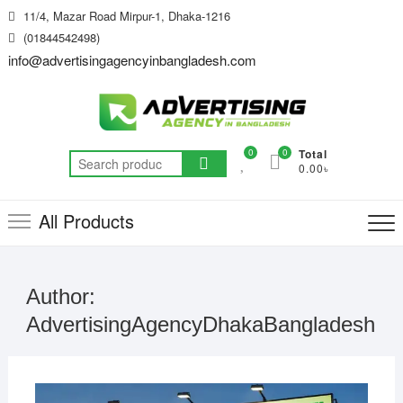
Skip
11/4, Mazar Road Mirpur-1, Dhaka-1216
to
(01844542498)
content
info@advertisingagencyinbangladesh.com
0
0
Total
Search
0.00৳
for:
All Products
Author:
AdvertisingAgencyDhakaBangladesh