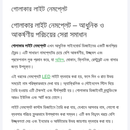
গোলাকার লাইট নেমপ্লেট
গোলাকার লাইট নেমপ্লেট – আধুনিক ও
আকর্ষণীয় পরিচয়ের সেরা সমাধান
গোলাকার লাইট নেমপ্লেট
এখন আধুনিক সাইনবোর্ড ডিজাইনের একটি জনপ্রিয়
ট্রেন্ড। এটি সাধারণ নামপ্লেটের চেয়ে বেশি আকর্ষণীয়, উজ্জ্বল এবং
প্রফেশনাল লুক প্রদান করে, যা
অফিস
, দোকান, ক্লিনিক, রেস্টুরেন্ট এবং বাসার
জন্য উপযুক্ত।
এই ধরনের নেমপ্লেটে
LED
লাইট ব্যবহার করা হয়, ফলে দিন ও রাত উভয়
সময়েই নাম পরিষ্কারভাবে দেখা যায়। অ্যাক্রিলিক ও স্টেইনলেস স্টিল দিয়ে
তৈরি হওয়ায় এটি টেকসই এবং দীর্ঘস্থায়ী হয়। গোলাকার ডিজাইনটি ব্র্যান্ডিংকে
আরও ইউনিক এবং স্মার্ট করে তোলে।
লাইট নেমপ্লেট কাস্টম ডিজাইনে তৈরি করা যায়, যেখানে আপনার নাম, লোগো বা
ব্যবসার পরিচয় সুন্দরভাবে উপস্থাপন করা সম্ভব। এটি কম বিদ্যুৎ খরচে বেশি
উজ্জ্বলতা দেয় এবং ইনডোর ও আউটডোর উভয় জায়গায় ব্যবহার করা যায়।