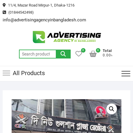
Skip
11/4, Mazar Road Mirpur-1, Dhaka-1216
to
(01844542498)
content
info@advertisingagencyinbangladesh.com
0
0
Total
Search
0.00৳
for:
All Products