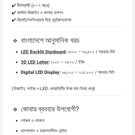
✔️ দীর্ঘস্থায়ী (৫–৭ বছর)
✔️ কাস্টম ডিজাইন ও কালার অপশন
✔️ রিমোট/সফটওয়্যার দিয়ে কন্ট্রোলযোগ্য
🔹 বাংলাদেশে আনুমানিক খরচ
LED Backlit Signboard
:
৳৮০০ – ৳৩,৫০০ / স্কয়ার ফিট
3D LED Letter
:
৳১০০ – ৳৫০০ / ইঞ্চি
Digital LED Display:
৳৬,০০০ – ৳১৫,০০০ / স্কয়ার ফিট
(ডিজাইন, সাইজ ও LED কোয়ালিটির উপর দাম নির্ভর করে)
🔹 কোথায় ব্যবহার উপযোগী?
শোরুম ও দোকান
হাসপাতাল ও ডায়াগনস্টিক সেন্টার