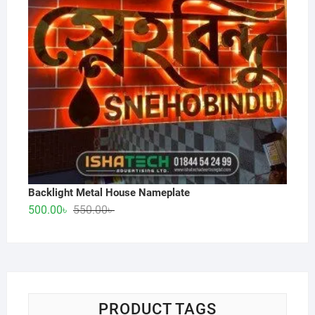
Backlight Metal House Nameplate
Original
Current
500.00
৳
550.00
৳
price
price
was:
is:
550.00৳ .
500.00৳ .
PRODUCT TAGS