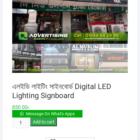
এলইডি লাইটিং সাইনবোর্ড Digital LED
Lighting Signboard
850.00
৳
Message On What's Apps
এলইডি
Add to cart
লাইটিং
সাইনবোর্ড