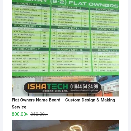
Flat Owners Name Board – Custom Design & Making
Service
Original
Current
800.00
৳
850.00
৳
price
price
was:
is: