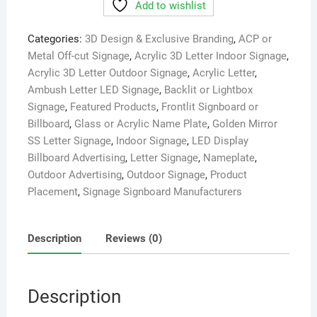
Add to wishlist
Digital
LED
Categories:
3D Design & Exclusive Branding
,
ACP or
Lighting
Metal Off-cut Signage
,
Acrylic 3D Letter Indoor Signage
,
Signboard
Acrylic 3D Letter Outdoor Signage
,
Acrylic Letter
,
quantity
Ambush Letter LED Signage
,
Backlit or Lightbox
Signage
,
Featured Products
,
Frontlit Signboard or
Billboard
,
Glass or Acrylic Name Plate
,
Golden Mirror
SS Letter Signage
,
Indoor Signage
,
LED Display
Billboard Advertising
,
Letter Signage
,
Nameplate
,
Outdoor Advertising
,
Outdoor Signage
,
Product
Placement
,
Signage Signboard Manufacturers
Description
Reviews (0)
Description