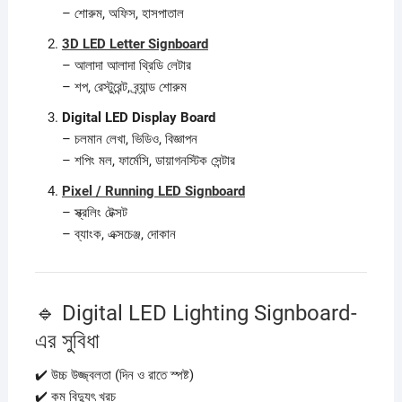
– শোরুম, অফিস, হাসপাতাল
3D LED Letter Signboard
– আলাদা আলাদা থ্রিডি লেটার
– শপ, রেস্টুরেন্ট, ব্র্যান্ড শোরুম
Digital LED Display Board
– চলমান লেখা, ভিডিও, বিজ্ঞাপন
– শপিং মল, ফার্মেসি, ডায়াগনস্টিক সেন্টার
Pixel / Running LED Signboard
– স্ক্রলিং টেক্সট
– ব্যাংক, এক্সচেঞ্জ, দোকান
🔹 Digital LED Lighting Signboard-
এর সুবিধা
✔️ উচ্চ উজ্জ্বলতা (দিন ও রাতে স্পষ্ট)
✔️ কম বিদ্যুৎ খরচ