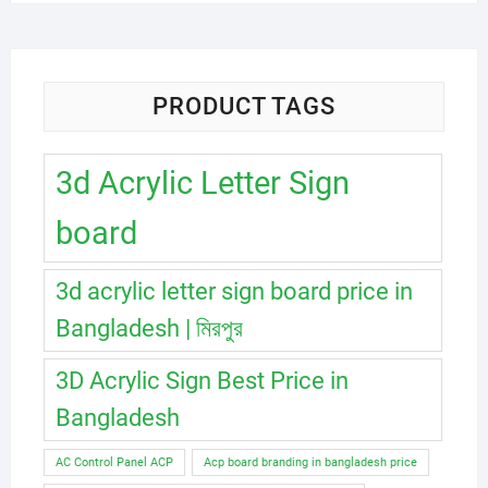
was:
is:
550.00৳ .
500.00৳ .
PRODUCT TAGS
3d Acrylic Letter Sign
board
3d acrylic letter sign board price in
Bangladesh | মিরপুর
3D Acrylic Sign Best Price in
Bangladesh
AC Control Panel ACP
Acp board branding in bangladesh price