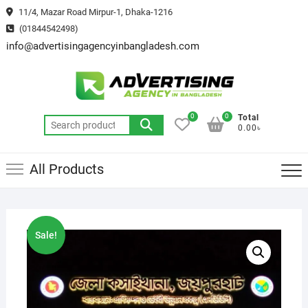
Skip
11/4, Mazar Road Mirpur-1, Dhaka-1216
to
(01844542498)
content
info@advertisingagencyinbangladesh.com
0
0
Total
Search
0.00৳
for:
All Products
Sale!