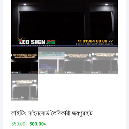
লাইটিং সাইনবোর্ড তৈরিকারী জয়পুরহাট
Original
Current
550.00
৳
500.00
৳
price
price