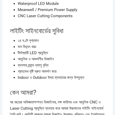
Waterproof LED Module
Meanwell / Premium Power Supply
CNC Laser Cutting Components
লাইটিং সাইনবোর্ডের সুবিধা
২৪ ঘণ্টা দৃশ্যমান
কম বিদ্যুৎ খরচ
দীর্ঘস্থায়ী LED প্রযুক্তি
আধুনিক ও আকর্ষণীয় ডিজাইন
ব্যবসার ব্র্যান্ড ভ্যালু বৃদ্ধি
গ্রাহকের দৃষ্টি দ্রুত আকর্ষণ করে
Indoor ও Outdoor উভয় ব্যবহারের জন্য উপযুক্ত
কেন আমরা?
বহু বছরের অভিজ্ঞতাসম্পন্ন ডিজাইনার, দক্ষ কারিগর এবং আধুনিক CNC ও
Laser Cutting প্রযুক্তি ব্যবহার করে আমরা উচ্চমানের লাইটিং সাইনবোর্ড
তৈরি করি। প্রতিটি প্রকল্পে আমরা ডিজাইন, উৎপাদন, পরিবহন এবং ইনস্টলেশন