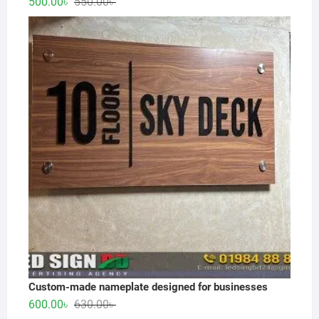
Original
Current
500.00
৳
550.00
৳
price
price
was:
is:
550.00৳ .
500.00৳ .
Custom-made nameplate designed for businesses
Original
Current
600.00
৳
630.00
৳